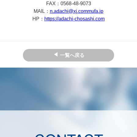
FAX：0568-48-9073
MAIL：
n.adachi@xj.commufa.jp
HP：
https://adachi-chosashi.com
一覧へ戻る