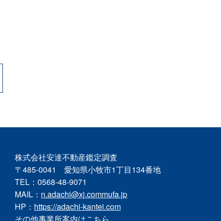
株式会社安達不動産鑑定調査
〒485-0041 愛知県小牧市1丁目134番地
TEL：0568-48-9071
MAIL：
n.adachi@xj.commufa.jp
HP：
https://adachi-kantei.com
その他事業所案内はこちら